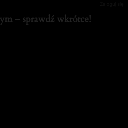
Zaloguj się
tym – sprawdź wkrótce!