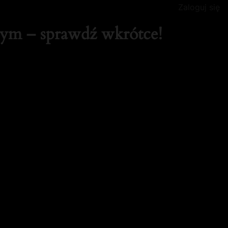
Zaloguj się
tym – sprawdź wkrótce!