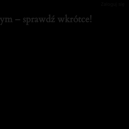
Zaloguj się
tym – sprawdź wkrótce!